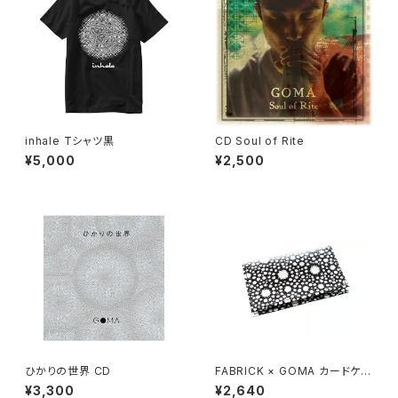
inhale Tシャツ黒
CD Soul of Rite
¥5,000
¥2,500
ひかりの世界 CD
FABRICK × GOMA カードケー
ス/雪
¥3,300
¥2,640