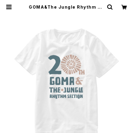
GOMA&The Jungle Rhythm Se
ction 20th T-shirts White×Gr
een | GOMA ONLINE STORE